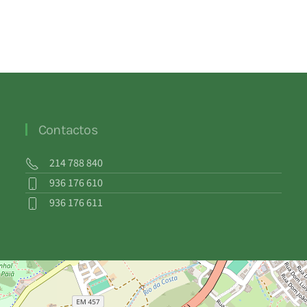
Contactos
214 788 840
936 176 610
936 176 611