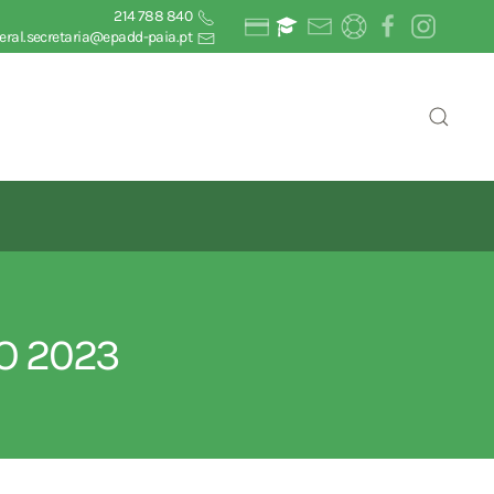
214 788 840
eral.secretaria@epadd-paia.pt
RO 2023