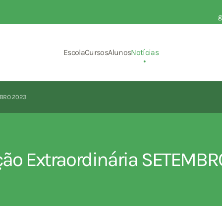
g
Escola
Cursos
Alunos
Notícias
MBRO 2023
ção Extraordinária SETEMB