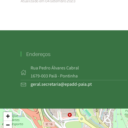
Atualizado em 04 setembro 2023
Endereços
Rua Pedro Álvares Cabral
1679-003 Paiã - Pontinha
geral.secretaria@epadd-paia.pt
+
−