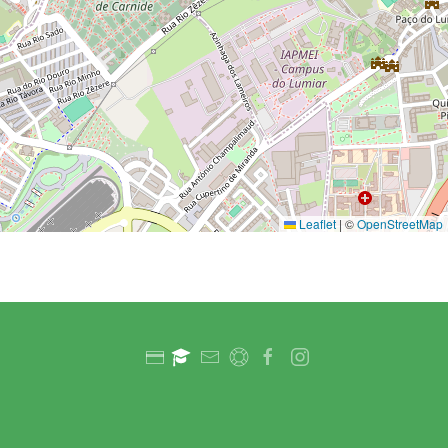
Leaflet
|
©
OpenStreetMap